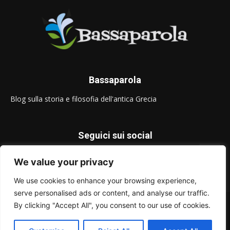
Bassaparola
Blog sulla storia e filosofia dell'antica Grecia
Seguici sui social
We value your privacy
We use cookies to enhance your browsing experience,
serve personalised ads or content, and analyse our traffic.
© Bassaparola.it 2015-2025
By clicking "Accept All", you consent to our use of cookies.
Privacy Policy