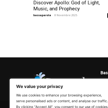
Discover Apollo: God of Light,
Music, and Prophecy
bassaparola
-
8 Novembre 2025
Bas
Blog 
We value your privacy
We use cookies to enhance your browsing experience,
serve personalised ads or content, and analyse our traffic.
© Bassaparola.it 2015-2025
By clicking "Accept All", you consent to our use of cookies