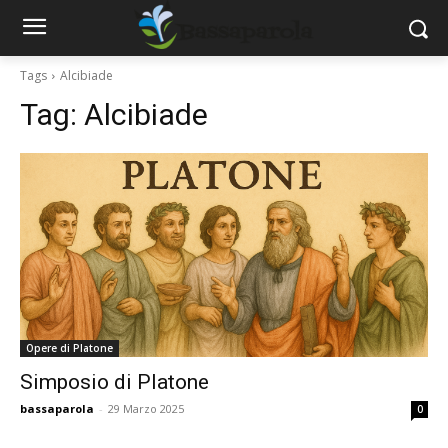
Tags
Alcibiade
Tag:
Alcibiade
Opere di Platone
Simposio di Platone
bassaparola
-
29 Marzo 2025
0