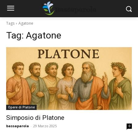
Tags
Agatone
Tag:
Agatone
Opere di Platone
Simposio di Platone
bassaparola
-
29 Marzo 2025
0